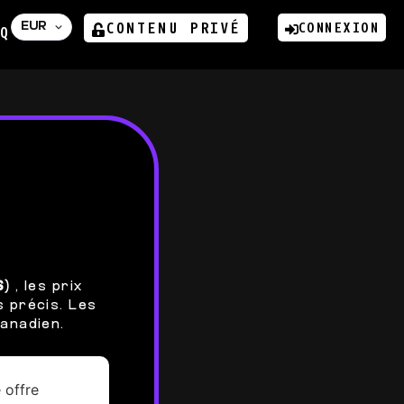
CONTENU PRIVÉ
CONNEXION
Q
$)
, les prix
 précis. Les
Canadien.
 offre