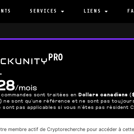
ENTS
SERVICES
LIENS
FA
PRO
L
28
/mois
s commandes sont traitées en
Dollars canadiens (
€)
ne sont qu’une référence et ne sont pas toujours
 sont pas applicables si vous n’êtes pas résident 
tre membre actif de Cryptorecherche pour accéder à cette