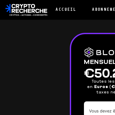
ACCUEIL
ABONNEM
MENSUE
€50.
Toutes le
en
Euros (
taxes ne
Vous devez ê