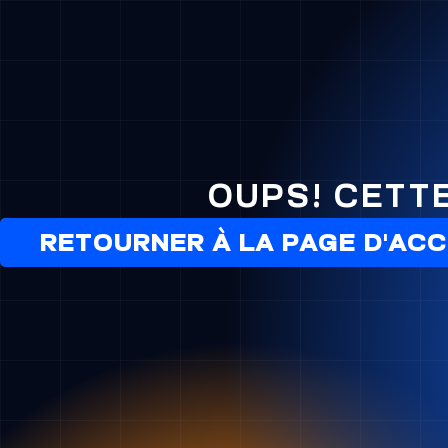
OUPS! CETT
RETOURNER À LA PAGE D'ACC