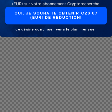
(EUR) sur votre abonnement Cryptorecherche.
OUI, JE SOUHAITE OBTENIR €26.87
(EUR) DE RÉDUCTION!
Je désire continuer vers le plan mensuel.