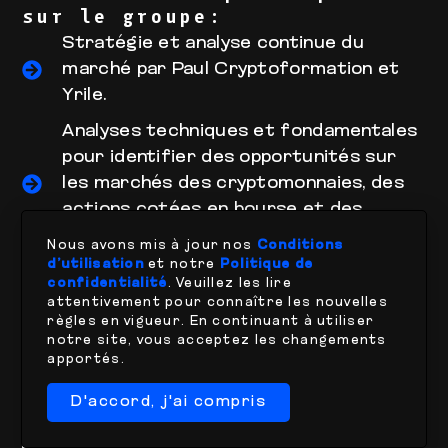
sur le groupe:
Stratégie et analyse continue du
marché par Paul Cryptoformation et
Yrile.
Analyses techniques et fondamentales
pour identifier des opportunités sur
les marchés des cryptomonnaies, des
actions cotées en bourse et des
matières premières.
Nous avons mis à jour nos
Conditions
d’utilisation
et notre
Politique de
Publications exclusives de type
confidentialité
. Veuillez les lire
“Questions/Réponses” réservées aux
attentivement pour connaître les nouvelles
membres.
règles en vigueur. En continuant à utiliser
notre site, vous acceptez les changements
Revue de l’actualité et des
apportés.
informations importantes selon l’équipe
D'accord, j'ai compris
Cryptorecherche.