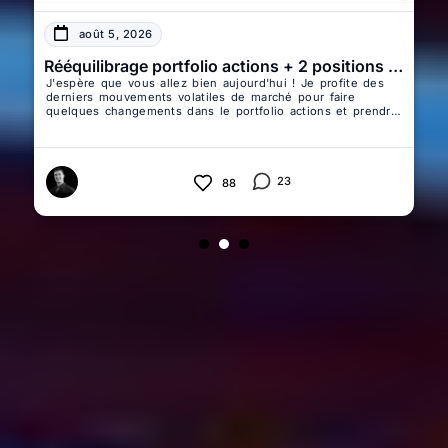
août 5, 2026
Rééquilibrage portfolio actions + 2 positions de trading sur Bitcoin et Ethereum + Mise à jour des marchés
J'espère que vous allez bien aujourd'hui ! Je profite des
derniers mouvements volatiles de marché pour faire
quelques changements dans le portfolio actions et prendre
2 positions de trading long terme sur Bitcoin et Ethereum.
Cette publication est donc divisée en 3 sections : 1-
Rééquilibrage portfolio actions 2- Mise à jour des marchés
3- 2 positions de trading sur Bitcoin et Ethereum
23
88