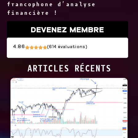
francophone d’analyse
financière !
DEVENEZ MEMBRE
4.86
(
614
évaluations)
ARTICLES RÉCENTS
Achat
Changement portfolio
Mise à jour marché